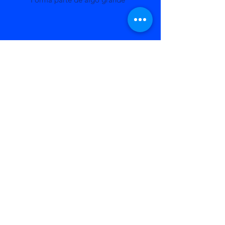
Planifica una recaudación de fondos
Sé una fuerza para el bien
Litigio Estratégico Indígena A.C.
©2023 por Litigio Estratégico Indígena A.C.. Creado con
Wix.com