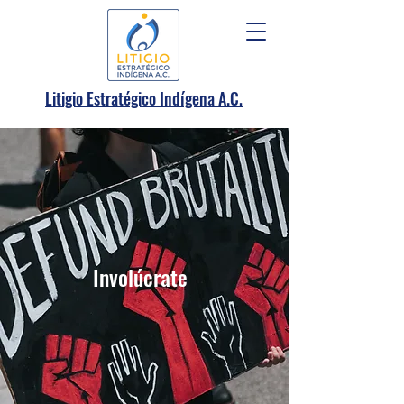
.
Litigio Estratégico Indígena A
C.
Involúcrate