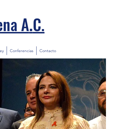
.
ena A
C.
ley
Conferencias
Contacto