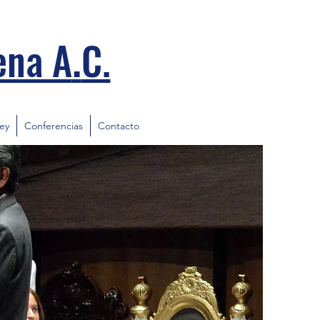
.
ena A
C.
ley
Conferencias
Contacto