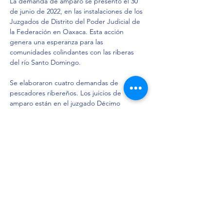
La demanda de amparo se presentó el 30 
de junio de 2022, en las instalaciones de los 
Juzgados de Distrito del Poder Judicial de 
la Federación en Oaxaca. Esta acción 
genera una esperanza para las 
comunidades colindantes con las riberas 
del río Santo Domingo.
Se elaboraron cuatro demandas de 
pescadores ribereños. Los juicios de 
amparo están en el juzgado Décimo 
Primero de Distrito de Oaxaca.
En Litigio Estratégico Indígena A.C. 
seguiremos trabajando.
Previous
Next