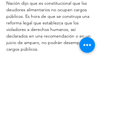
Nación dijo que es constitucional que los 
deudores alimentarios no ocupen cargos 
públicos. Es hora de que se construya una 
reforma legal que establezca que los 
violadores a derechos humanos, así 
declarados en una recomendación o en un 
juicio de amparo, no podrán desempeñar 
cargos públicos.
Ya basta de que los servidores públicos 
miren con desprecio las recomendaciones 
de la Defensoría de los Derechos Humanos 
y de la CNDH, es necesario crear un 
mecanismo indirecto: no permitir a los 
omisos y violentados desempeñar cargos 
públicos.
La estadística indica que las autoridades 
violadoras de derechos humanos 
incumplen sistemáticamente las 
recomendaciones emitidas por los órganos 