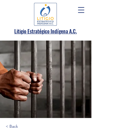
.
Litigio Estratégico Indígena A
C.
< Back