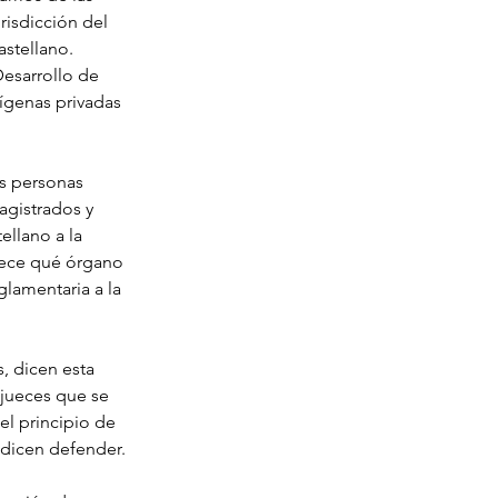
risdicción del 
stellano. 
esarrollo de 
ígenas privadas 
s personas 
agistrados y 
ellano a la 
lece qué órgano 
lamentaria a la 
, dicen esta 
 jueces que se 
el principio de 
 dicen defender.