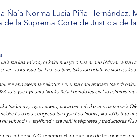
 Ña´a Norma Lucía Piña Hernández, M
a de la Suprema Corte de Justicia de l
a:
 ka´a tsa kaa va´yoo, ra kaku ñuu yo´o kua´a, ñuu Nduva, ra tsa iy
si yañi ta ku´vayu tsa kaa tuú Savi, tsikayuu ndatu ka´viun tsa ku
ñii iñii atinyeeun ta nakotun i tu´u tsa nañi amparo tsa ndi naku
23, tutu yaa nyii unra Ndaka ña´a kuenda ley civil ta administrativ
ka tsa´un uvi,  nyoo enero, kuiya uvi mil oko uñi, ña tsa va´a Ofe
a ndaka ña´a nuu congreso tsa nyaa ñuu Nduva, ika va´ña tutu nuu 
 nu yukund++ atyiñund+ tsa nañi intérpretes y traductores Ñu
atégico Indígena A.C. tenemos claro que uno de los grandes rec