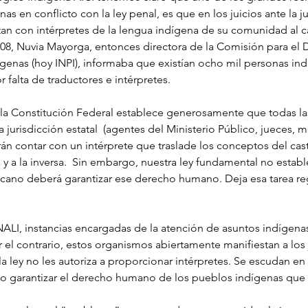
as en conflicto con la ley penal, es que en los juicios ante la ju
an con intérpretes de la lengua indígena de su comunidad al ca
08, Nuvia Mayorga, entonces directora de la Comisión para el D
ígenas (hoy INPI), informaba que existían ocho mil personas ind
r falta de traductores e intérpretes.
de la Constitución Federal establece generosamente que todas la
a jurisdicción estatal  (agentes del Ministerio Público, jueces, m
án contar con un intérprete que traslade los conceptos del cast
 y a la inversa.  Sin embargo, nuestra ley fundamental no estab
cano deberá garantizar ese derecho humano. Deja esa tarea reg
 INALI, instancias encargadas de la atención de asuntos indígenas
 el contrario, estos organismos abiertamente manifiestan a los
 la ley no les autoriza a proporcionar intérpretes. Se escudan en 
no garantizar el derecho humano de los pueblos indígenas que