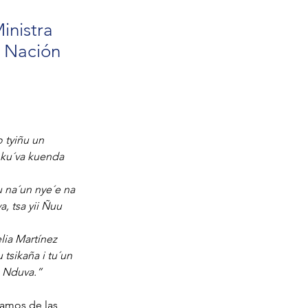
inistra
a Nación
o tyiñu un 
a ku´va kuenda 
u na´un nye´e na
a, tsa yii Ñuu 
lia Martínez 
tsikaña i tu´un 
u Nduva.”
lamos de las 