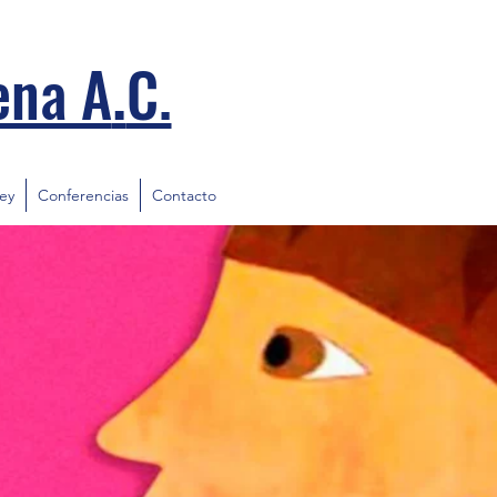
.
ena A
C.
ley
Conferencias
Contacto