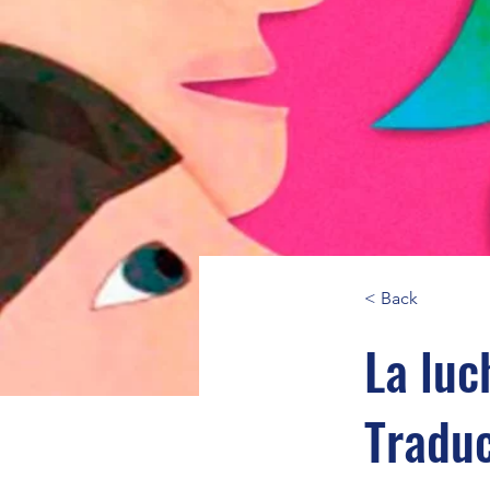
< Back
La luc
Traduc