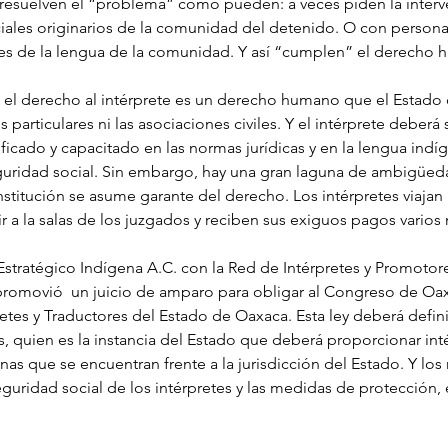
resuelven el “problema” como pueden: a veces piden la interv
iales originarios de la comunidad del detenido. O con personas
tes de la lengua de la comunidad. Y así “cumplen” el derecho
e el derecho al intérprete es un derecho humano que el Estado
s particulares ni las asociaciones civiles. Y el intérprete deberá 
ificado y capacitado en las normas jurídicas y en la lengua indí
guridad social. Sin embargo, hay una gran laguna de ambigüeda
nstitución se asume garante del derecho. Los intérpretes viaja
r a la salas de los juzgados y reciben sus exiguos pagos vario
 Estratégico Indígena A.C. con la Red de Intérpretes y Promotor
 promovió  un juicio de amparo para obligar al Congreso de Oax
retes y Traductores del Estado de Oaxaca. Esta ley deberá definir
s, quien es la instancia del Estado que deberá proporcionar inté
as que se encuentran frente a la jurisdicción del Estado. Y los
eguridad social de los intérpretes y las medidas de protección, 