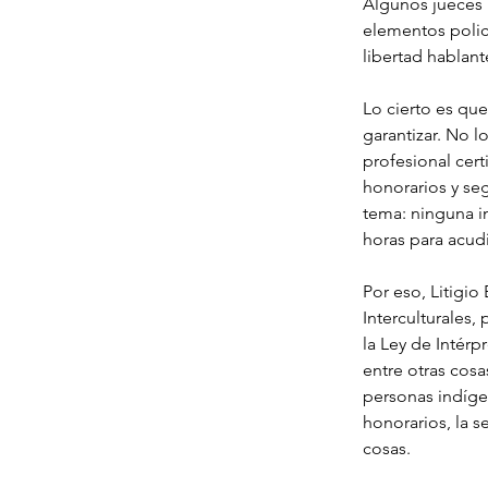
Algunos jueces 
elementos polic
libertad hablan
Lo cierto es qu
garantizar. No lo
profesional cert
honorarios y se
tema: ninguna i
horas para acudi
Por eso, Litigio
Interculturales,
la Ley de Intérp
entre otras cosa
personas indígen
honorarios, la s
cosas.