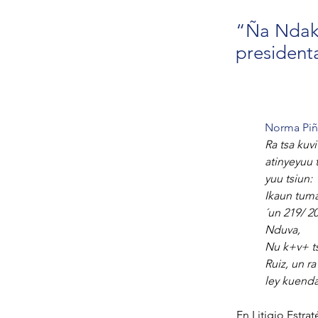
“Ña Ndaka
president
Norma Piñ
Ra tsa kuvi
atinyeyuu t
yuu tsiun: 
Ikaun tuma
´un 219/ 20
Nduva,
Nu k+v+ tsi
Ruiz, un r
ley kuenda
En Litigio Estr