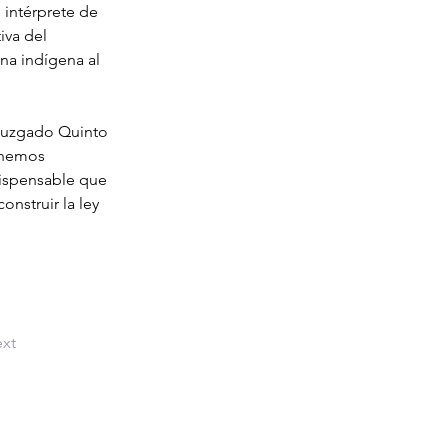
intérprete de 
iva del 
na indígena al 
 Juzgado Quinto 
 hemos 
dispensable que 
nstruir la ley 
xt