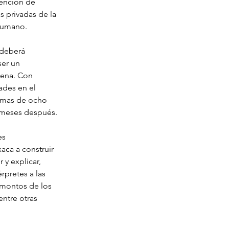
ención de 
 privadas de la 
 humano.
 deberá 
ser un 
gena. Con 
des en el 
n mas de ocho 
s meses después. 
es 
aca a construir 
 y explicar, 
rpretes a las 
 montos de los 
entre otras 