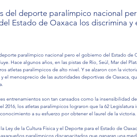
as del deporte paralímpico nacional per
del Estado de Oaxaca los discrimina y 
 deporte paralímpico nacional pero el gobierno del Estado de 
luye. Hace algunos años, en las pistas de Río, Seúl, Mar del Plat
os atletas paralímpicos de alto nivel. Y se alzaron con la victoria
ad y el menosprecio de las autoridades deportivas de Oaxaca, qu
a.
tes entrenamientos son tan cansados como la insensibilidad de 
el 2016, los atletas paralímpicos lograron que la 62 Legislatura 
reconocimiento a su esfuerzo por obtener el laurel de la victoria.
e la Ley de la Cultura Física y el Deporte para el Estado de Oaxa
 oaxaqueños paralímpicos discapacitados que ganaran una meda