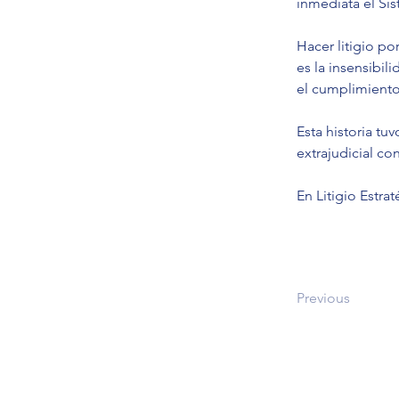
inmediata el Sis
Hacer litigio po
es la insensibil
el cumplimiento
Esta historia tu
extrajudicial c
En Litigio Estr
Previous