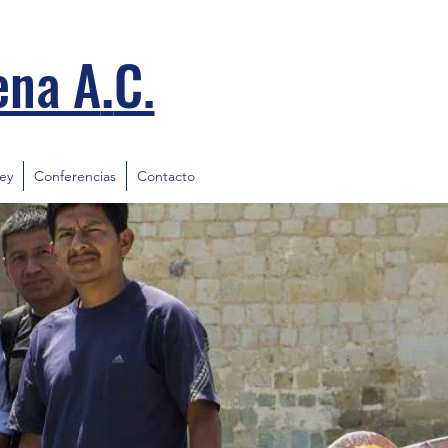
.
ena A
C.
ley
Conferencias
Contacto