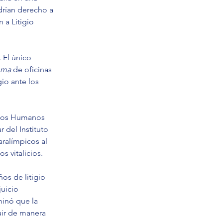
rían derecho a 
 a Litigio 
 El único 
oma 
de oficinas 
gio ante los 
chos Humanos 
 del Instituto 
ralímpicos al 
s vitalicios.
os de litigio 
uicio 
minó que la 
uir de manera 