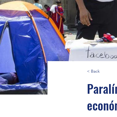
< Back
Paralí
económ