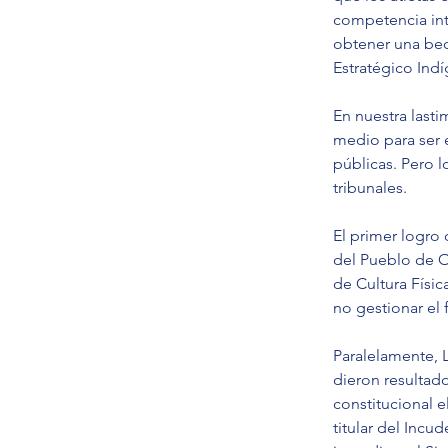
competencia int
obtener una beca 
Estratégico Ind
En nuestra lasti
medio para ser 
públicas. Pero l
tribunales.
El primer logro
del Pueblo de Oa
de Cultura Físi
no gestionar el 
Paralelamente, L
dieron resultado
constitucional e
titular del Inc