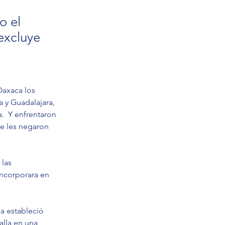
o el
excluye
Oaxaca los 
a y Guadalajara, 
. 
Y enfrentaron 
e les negaron 
las 
incorporara en 
ca estableció 
lla en una 