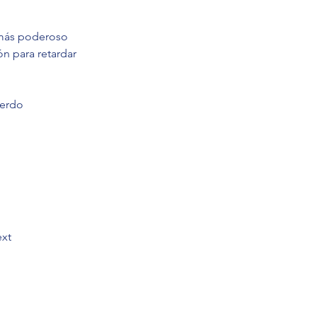
o más poderoso 
ón para retardar 
uerdo 
xt