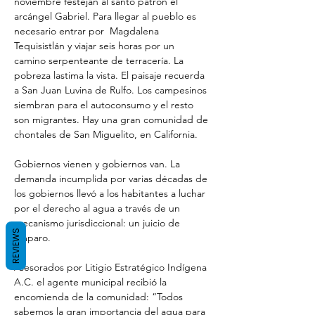
noviembre festejan al santo patrón el 
arcángel Gabriel. Para llegar al pueblo es 
necesario entrar por  Magdalena 
Tequisistlán y viajar seis horas por un 
camino serpenteante de terracería. La 
pobreza lastima la vista. El paisaje recuerda 
a San Juan Luvina de Rulfo. Los campesinos 
siembran para el autoconsumo y el resto 
son migrantes. Hay una gran comunidad de 
chontales de San Miguelito, en California.
Gobiernos vienen y gobiernos van. La 
demanda incumplida por varias décadas de 
los gobiernos llevó a los habitantes a luchar 
por el derecho al agua a través de un 
mecanismo jurisdiccional: un juicio de 
REVIEWS
amparo.
Asesorados por Litigio Estratégico Indígena 
A.C. el agente municipal recibió la 
encomienda de la comunidad: “Todos 
sabemos la gran
importancia del agua para 