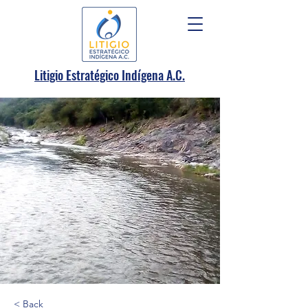
.
Litigio Estratégico Indígena A
C.
< Back