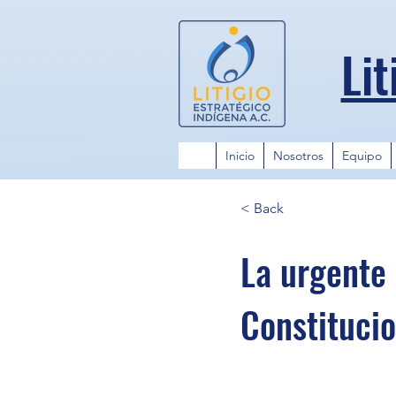
Lit
Inicio
Nosotros
Equipo
< Back
La urgente 
Constitucio