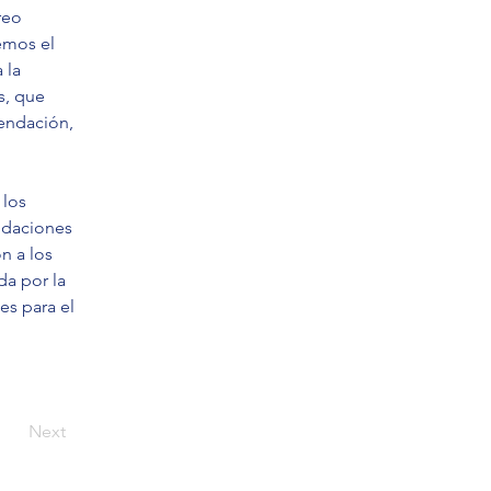
reo 
emos el 
 la 
s, que 
endación, 
los 
ndaciones 
n a los 
a por la 
s para el 
Next