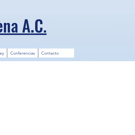
.
ena A
C.
ley
Conferencias
Contacto