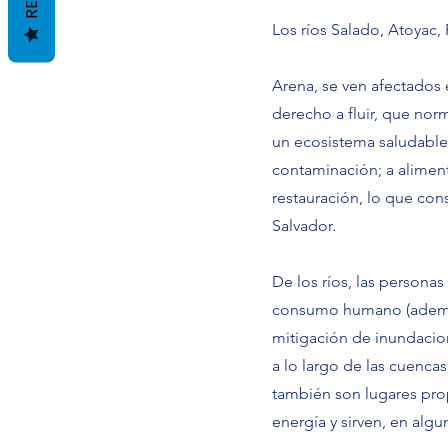
Los ríos Salado, Atoyac,
Arena, se ven afectados 
derecho a fluir, que no
un ecosistema saludable;
contaminación; a alimenta
restauración, lo que cons
Salvador.
De los ríos, las persona
consumo humano (además d
mitigación de inundacione
a lo largo de las cuencas
también son lugares prop
energía y sirven, en alg