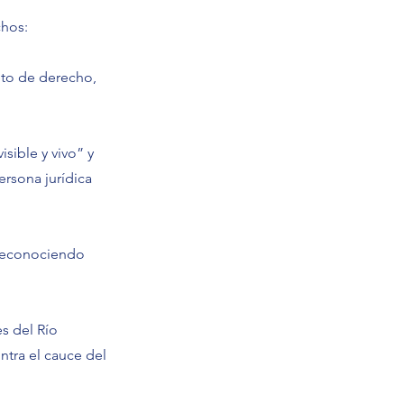
chos:
eto de derecho,
sible y vivo” y
ersona jurídica
 reconociendo
es del Río
ntra el cauce del