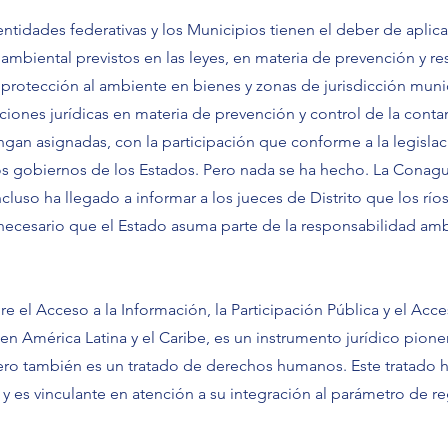
entidades federativas y los Municipios tienen el deber de aplica
 ambiental previstos en las leyes, en materia de prevención y re
a protección al ambiente en bienes y zonas de jurisdicción munic
iciones jurídicas en materia de prevención y control de la cont
gan asignadas, con la participación que conforme a la legislaci
os gobiernos de los Estados. Pero nada se ha hecho. La Conag
incluso ha llegado a informar a los jueces de Distrito que los r
necesario que el Estado asuma parte de la responsabilidad amb
 el Acceso a la Información, la Participación Pública y el Acces
n América Latina y el Caribe, es un instrumento jurídico pione
ro también es un tratado de derechos humanos. Este tratado ha
 es vinculante en atención a su integración al parámetro de r