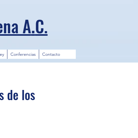
.
ena A
C.
ley
Conferencias
Contacto
s de los