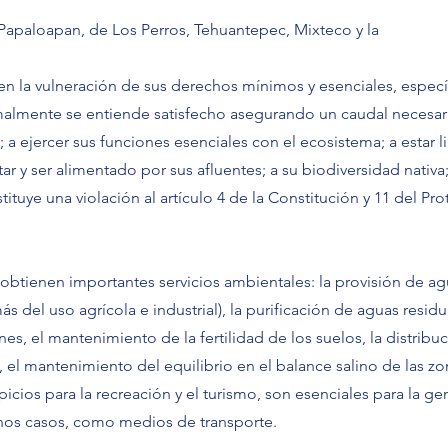
 Papaloapan, de Los Perros, Tehuantepec, Mixteco y la
en la vulneración de sus derechos mínimos y esenciales, espec
rmalmente se entiende satisfecho asegurando un caudal necesar
 a ejercer sus funciones esenciales con el ecosistema; a estar l
r y ser alimentado por sus afluentes; a su biodiversidad nativa; 
tituye una violación al artículo 4 de la Constitución y 11 del Pr
s obtienen importantes servicios ambientales: la provisión de a
el uso agrícola e industrial), la purificación de aguas residua
s, el mantenimiento de la fertilidad de los suelos, la distribu
, el mantenimiento del equilibrio en el balance salino de las zo
icios para la recreación y el turismo, son esenciales para la g
unos casos, como medios de transporte.