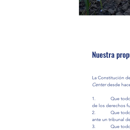
Nuestra prop
La Constitución de
Center
 desde hac
1.             Que 
de los derechos 
2.             Que 
ante un tribunal de
3.             Que 