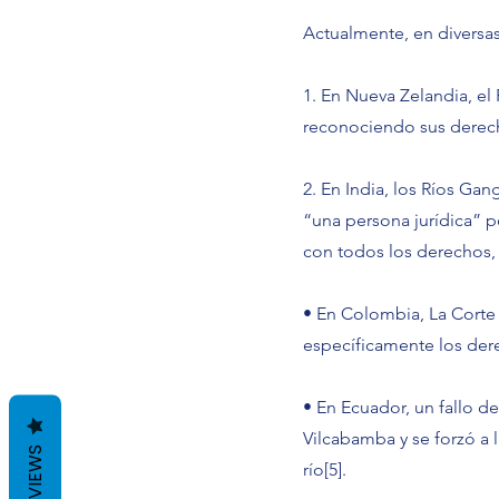
Actualmente, en diversa
1. En Nueva Zelandia, e
reconociendo sus derecho
2. En India, los Ríos Ga
“una persona jurídica” p
con todos los derechos,
• En Colombia, La Corte
específicamente los der
• En Ecuador, un fallo de
Vilcabamba y se forzó a 
REVIEWS
río[5].