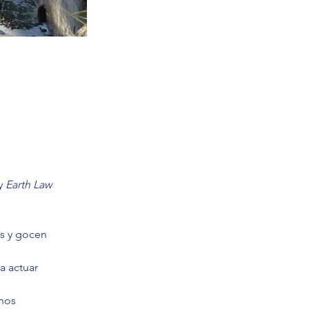
y 
Earth Law 
es y gocen  
a actuar 
chos 