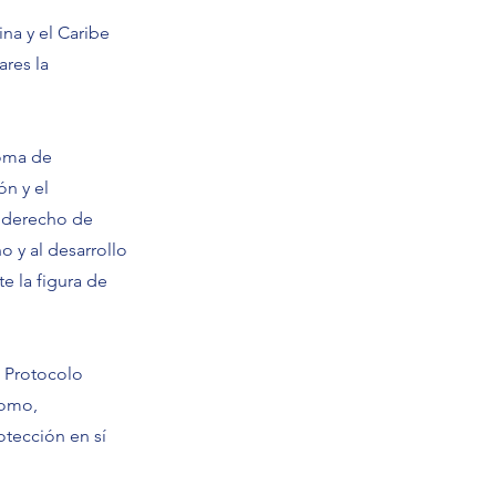
na y el Caribe
ares la
toma de
ón y el
l derecho de
o y al desarrollo
e la figura de
l Protocolo
nomo,
tección en sí