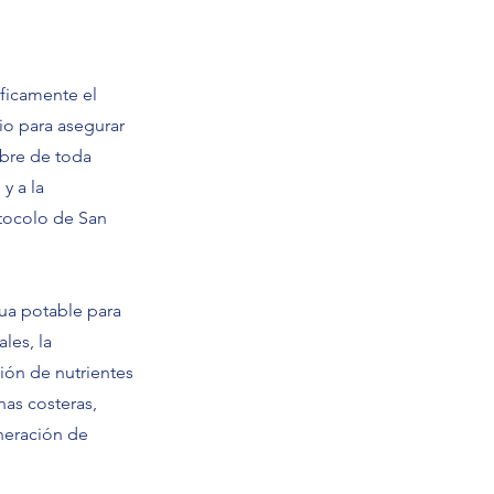
íficamente el
io para asegurar
ibre de toda
y a la
otocolo de San
gua potable para
les, la
ción de nutrientes
nas costeras,
eneración de