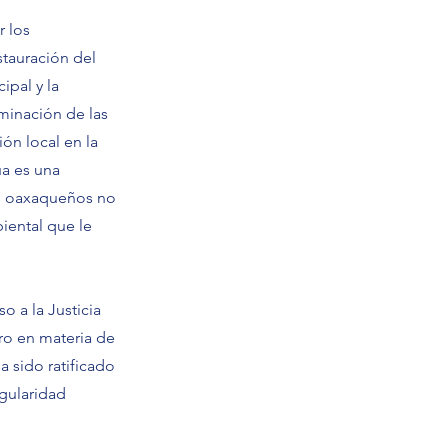
r los
stauración del
ipal y la
aminación de las
ón local en la
ua es una
íos oaxaqueños no
iental que le
o a la Justicia
ro en materia de
 sido ratificado
egularidad