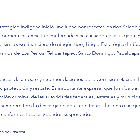
stratégico Indígena inició una lucha por rescatar los ríos Salado 
e primera instancia fue confirmada y ha causado cosa juzgada. 
, sin apoyo financiero de ningún tipo, Litigio Estratégico Indíge
los ríos de Los Perros, Tehuantepec, Santo Domingo, Papaloapa
ntencias de amparo y recomendaciones de la Comisión Nacional
protección y rescate. Es importante expresar que los ríos oa
ción criminal de las autoridades federales, estatales y municip
han permitido la descarga de aguas sin tratar a los ríos oaxaqu
coliformes fecales y sólidos suspendidos.
concurrente.