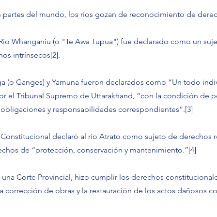
s partes del mundo, los ríos gozan de reconocimiento de dere
l Río Whanganiu (o "Te Awa Tupua") fue declarado como un suj
s intrínsecos[2].
nga (o Ganges) y Yamuna fueron declarados como “Un todo indivi
or el Tribunal Supremo de Uttarakhand, “con la condición de p
 obligaciones y responsabilidades correspondientes”.[3]
 Constitucional declaró al río Atrato como sujeto de derechos
echos de “protección, conservación y mantenimiento.”[4]
 una Corte Provincial, hizo cumplir los derechos constitucional
la corrección de obras y la restauración de los actos dañosos co