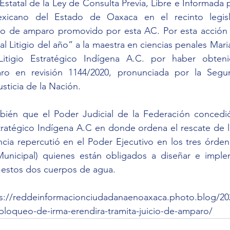
Estatal de la Ley de Consulta Previa, Libre e Informada 
xicano del Estado de Oaxaca en el recinto legislat
cio de amparo promovido por esta AC. Por esta acción e
al Litigio del año” a la maestra en ciencias penales Mar
Litigio Estratégico Indígena A.C. por haber obtenid
ro en revisión 1144/2020, pronunciada por la Segun
ticia de la Nación.
bién que el Poder Judicial de la Federación concedió
Estratégico Indígena A.C en donde ordena el rescate de lo
ncia repercutió en el Poder Ejecutivo en los tres órde
 Municipal) quienes están obligados a diseñar e implem
r estos dos cuerpos de agua.
s://reddeinformacionciudadanaenoaxaca.photo.blog/20
bloqueo-de-irma-erendira-tramita-juicio-de-amparo/