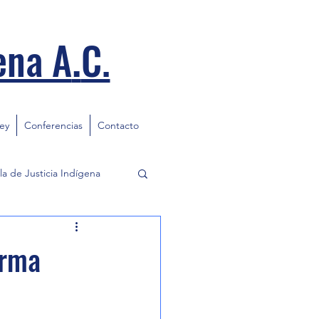
.
ena A
C.
ley
Conferencias
Contacto
la de Justicia Indígena
Irma