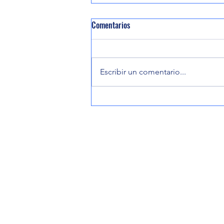
Comentarios
Escribir un comentario...
Participa Hugo Aguilar Ortiz en
primera audiencia pública en
Camelia Roja por el rescate del río
Papaloapan