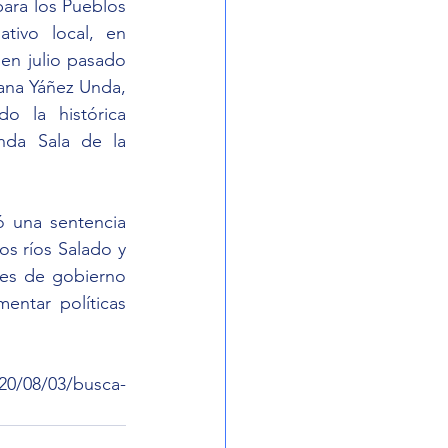
para los Pueblos 
ivo local, en 
n julio pasado 
iana Yáñez Unda, 
o la histórica 
da Sala de la 
 una sentencia 
s ríos Salado y 
nes de gobierno 
entar políticas 
20/08/03/busca-