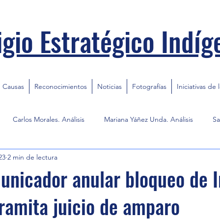
igio Estratégico Indíg
Causas
Reconocimientos
Noticias
Fotografías
Iniciativas de 
Carlos Morales. Análisis
Mariana Yáñez Unda. Análisis
Sa
23
2 min de lectura
unicador anular bloqueo de 
tramita juicio de amparo