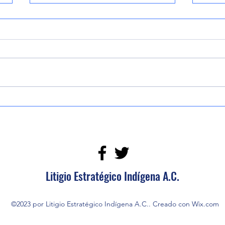
Colegio de Abogados de Tuxtepec
Carlo
celebra 30 años; Litigio
recon
Estratégico Indígena participa en
2026”
la conmemoración
puebl
Litigio Estratégico Indígena A.C.
©2023 por Litigio Estratégico Indígena A.C.. Creado con Wix.com