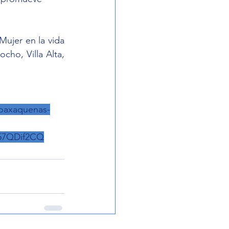
ujer en la vida 
ho, Villa Alta, 
-oaxaquenas-
57QDif2CQ