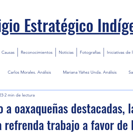
igio Estratégico Indíg
Causas
Reconocimientos
Noticias
Fotografías
Iniciativas de 
Carlos Morales. Análisis
Mariana Yáñez Unda. Análisis
Sa
23
2 min de lectura
 a oaxaqueñas destacadas, l
a refrenda trabajo a favor de 