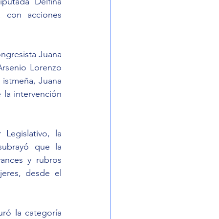
putada Delfina 
 con acciones 
ngresista Juana 
Arsenio Lorenzo 
 istmeña, Juana 
 la intervención 
egislativo, la 
subrayó que la 
ances y rubros 
eres, desde el 
ró la categoría 