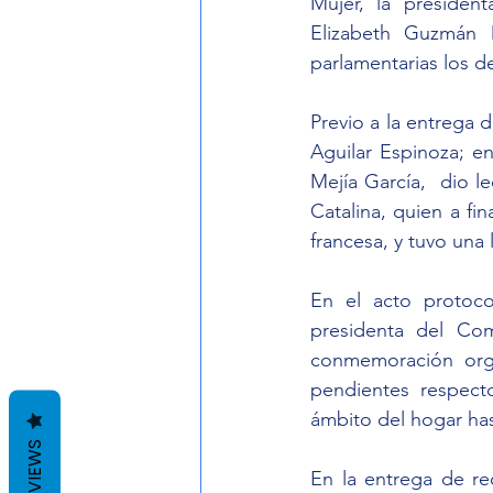
Mujer, la president
Elizabeth Guzmán 
parlamentarias los 
Previo a la entrega 
Aguilar Espinoza; e
Mejía García,  dio l
Catalina, quien a fin
francesa, y tuvo una 
En el acto protoco
presidenta del Com
conmemoración organ
pendientes respect
ámbito del hogar hast
REVIEWS
En la entrega de re