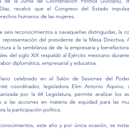
a de la Junta de Coordinación Política (Jucopo), di
Díaz, recalcó que el Congreso del Estado impulsa
derechos humanos de las mujeres.
de seis reconocimientos a oaxaqueñas distinguidas, la co
n representación del presidente de la Mesa Directiva, 
ectura a la semblanza de de la empresaria y benefactora
ales del siglo XIX respaldó al Ejército mexicano durante
labor diplomática, empresarial y educativa.
lario celebrado en el Salón de Sesiones del Poder L
ité coordinador, legisladora Elim Antonio Aquino, 
izada por la 64 Legislatura, permite analizar los av
o a las acciones en materia de equidad para las muj
a la participación política.
conocimientos, este año y por única ocasión, se instau