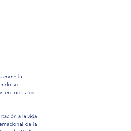
s como la 
rendó su 
as en todos los 
tación a la vida 
ernacional de la 