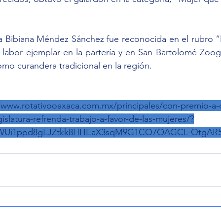
a Bibiana Méndez Sánchez fue reconocida en el rubro “M
 labor ejemplar en la partería y en San Bartolomé Zoogoc
omo curandera tradicional en la región.
//www.rotativooaxaca.com.mx/principales/con-premio-a
gislatura-refrenda-trabajo-a-favor-de-las-mujeres/?
uWUi1ppd8gLJZtkk8HHEaX3sqM9G1CQ7OAGCL-QtgAR