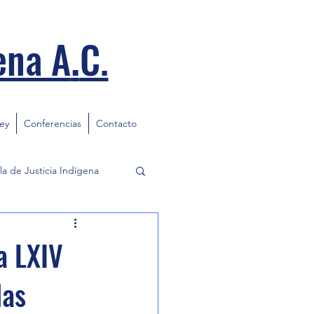
.
ena A
C.
ley
Conferencias
Contacto
la de Justicia Indígena
a LXIV
las