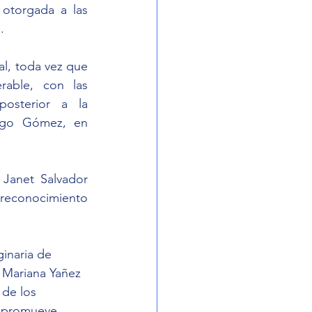
otorgada a las 
.
l, toda vez que 
able, con las 
osterior a la 
iago Gómez, en 
Janet Salvador 
reconocimiento 
ginaria de 
, Mariana Yañez 
 de los 
e promueve 