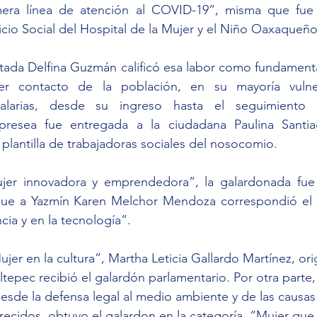
mera línea de atención al COVID-19”, misma que fue 
icio Social del Hospital de la Mujer y el Niño Oaxaqueño
utada Delfina Guzmán calificó esa labor como fundamenta
er contacto de la población, en su mayoría vulner
italarias, desde su ingreso hasta el seguimiento p
a presea fue entregada a la ciudadana Paulina Sant
 plantilla de trabajadoras sociales del nosocomio.
jer innovadora y emprendedora”, la galardonada fue 
que a Yazmín Karen Melchor Mendoza correspondió el 
cia y en la tecnología”.
jer en la cultura”, Martha Leticia Gallardo Martínez, ori
ltepec recibió el galardón parlamentario. Por otra parte
esde la defensa legal al medio ambiente y de las causas
recidos, obtuvo el galardon en la categoría, “Mujer qu