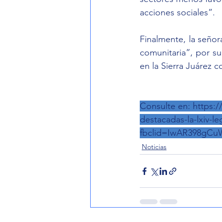
acciones sociales”.
Finalmente, la señor
comunitaria”, por su
en la Sierra Juárez c
Consulte en: 
https:
destacadas-la-lxiv-le
fbclid=IwAR398gC
Noticias