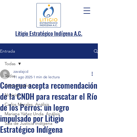
.
Litigio Estratégico Indígena A
C.
Entrada
Todas
zavalajcd
Todas
11 ago 2025
1 min de lectura
Conagua acepta recomendación
Comunicados
de la CNDH para rescatar el Río
Noticias
de los Perros; un logro
Carlos Morales. Análisis
Mariana Yáñez Unda. Análisis
impulsado por Litigio
Sala de Justicia Indígena
Estratégico Indígena