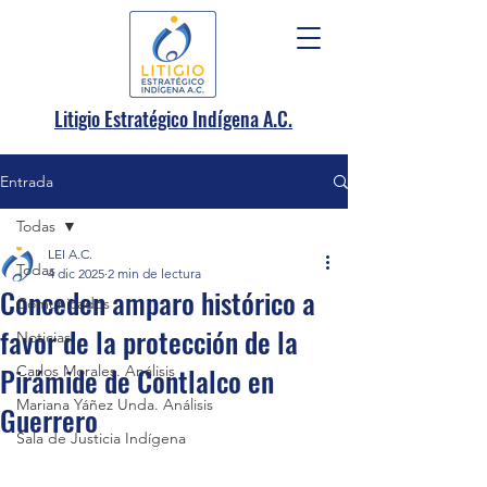
.
Litigio Estratégico Indígena A
C.
Entrada
Todas
LEI A.C.
Todas
4 dic 2025
2 min de lectura
Conceden amparo histórico a
Comunicados
favor de la protección de la
Noticias
Pirámide de Contlalco en
Carlos Morales. Análisis
Mariana Yáñez Unda. Análisis
Guerrero
Sala de Justicia Indígena