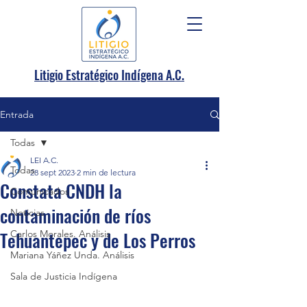
.
Litigio Estratégico Indígena A
C.
Entrada
Todas
LEI A.C.
Todas
28 sept 2023
2 min de lectura
Constata CNDH la
Comunicados
contaminación de ríos
Noticias
Tehuantepec y de Los Perros
Carlos Morales. Análisis
Mariana Yáñez Unda. Análisis
Sala de Justicia Indígena