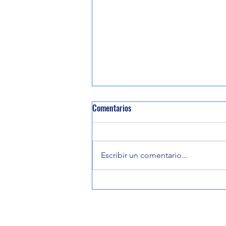
Comentarios
Escribir un comentario...
Plan Nacional Hídrico contempla
rehabilitación de colectores de los
ríos Atoyac y Salado de Oaxaca