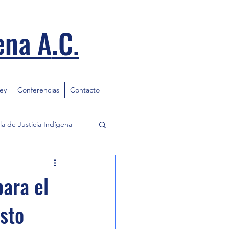
.
ena A
C.
ley
Conferencias
Contacto
la de Justicia Indígena
ara el
sto