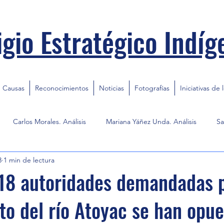
igio Estratégico Indíg
Causas
Reconocimientos
Noticias
Fotografías
Iniciativas de 
Carlos Morales. Análisis
Mariana Yáñez Unda. Análisis
Sa
3
1 min de lectura
18 autoridades demandadas p
o del río Atoyac se han opue