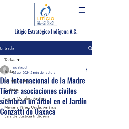
.
Litigio Estratégico Indígena A
C.
Entrada
Todas
zavalajcd
Todas
22 abr 2024
2 min de lectura
Día Internacional de la Madre
Comunicados
Tierra: asociaciones civiles
Noticias
siembran un árbol en el Jardín
Carlos Morales. Análisis
Mariana Yáñez Unda. Análisis
Conzatti de Oaxaca
Sala de Justicia Indígena