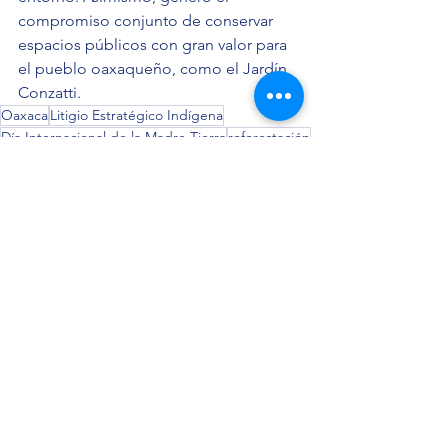
compromiso conjunto de conservar 
espacios públicos con gran valor para 
el pueblo oaxaqueño, como el Jardín 
Conzatti.
Oaxaca
Litigio Estratégico Indígena
Día Internacional de la Madre Tierra
reforestación
Jardín Conzatti
Comunicados
Ver todo
Entradas recientes