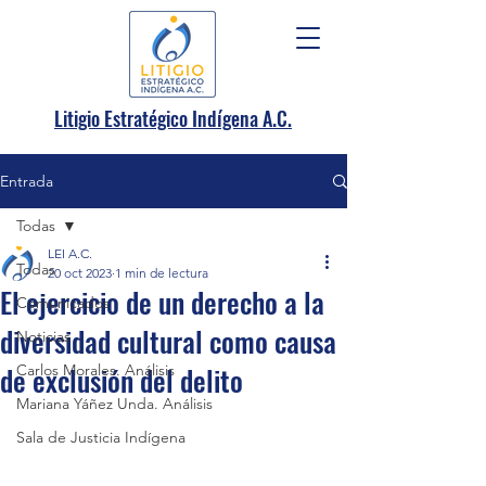
.
Litigio Estratégico Indígena A
C.
Entrada
Todas
LEI A.C.
Todas
20 oct 2023
1 min de lectura
El ejercicio de un derecho a la
Comunicados
diversidad cultural como causa
Noticias
de exclusión del delito
Carlos Morales. Análisis
Mariana Yáñez Unda. Análisis
Sala de Justicia Indígena