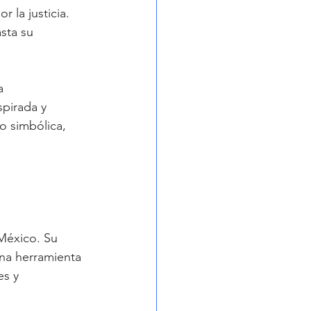
 la justicia. 
sta su 
a 
pirada y 
o simbólica, 
México. Su 
una herramienta 
es y 