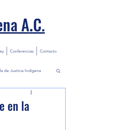
.
ena A
C.
ley
Conferencias
Contacto
la de Justicia Indígena
e en la