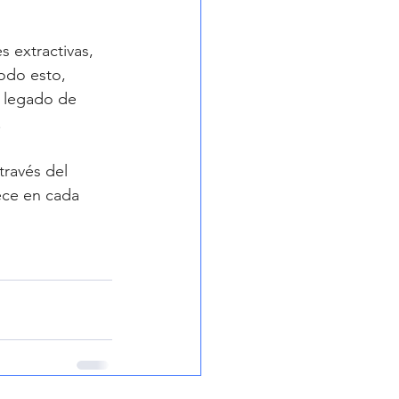
 extractivas, 
Todo esto, 
 legado de 
.
ravés del 
rece en cada 