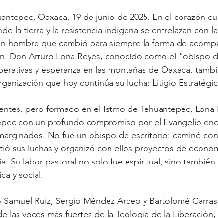
tepec, Oaxaca, 19 de junio de 2025. En el corazón cult
 la tierra y la resistencia indígena se entrelazan con la 
e un hombre que cambió para siempre la forma de acompa
ión. Don Arturo Lona Reyes, conocido como el “obispo d
erativas y esperanza en las montañas de Oaxaca, tambié
ganización que hoy continúa su lucha: Litigio Estratégi
entes, pero formado en el Istmo de Tehuantepec, Lona R
epec con un profundo compromiso por el Evangelio enc
marginados. No fue un obispo de escritorio: caminó con
ó sus luchas y organizó con ellos proyectos de economí
. Su labor pastoral no solo fue espiritual, sino también 
ca y social.
o Samuel Ruiz, Sergio Méndez Arceo y Bartolomé Carras
e las voces más fuertes de la Teología de la Liberación, 