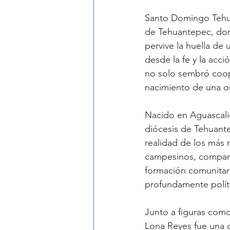
Santo Domingo Tehuan
de Tehuantepec, donde
pervive la huella d
desde la fe y la acc
no solo sembró coop
nacimiento de una or
Nacido en Aguascali
diócesis de Tehuant
realidad de los más 
campesinos, comparti
formación comunitaria
profundamente políti
Junto a figuras com
Lona Reyes fue una d