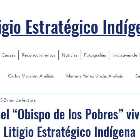
igio Estratégico Indíg
Causas
Reconocimientos
Noticias
Fotografías
Iniciativas de 
Carlos Morales. Análisis
Mariana Yáñez Unda. Análisis
Sa
25
2 min de lectura
del “Obispo de los Pobres” viv
 Litigio Estratégico Indígena