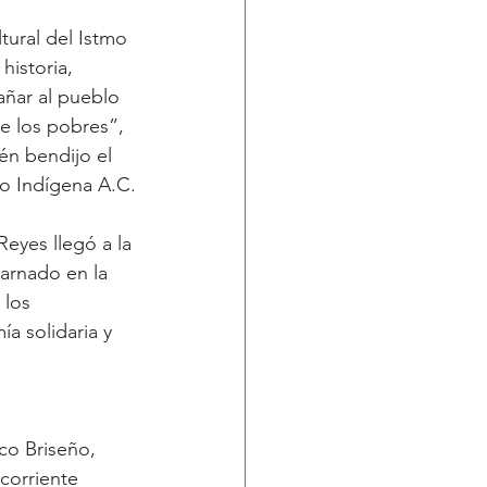
ural del Istmo 
historia, 
ñar al pueblo 
e los pobres”, 
n bendijo el 
co Indígena A.C.
eyes llegó a la 
arnado en la 
 los 
a solidaria y 
co Briseño, 
corriente 