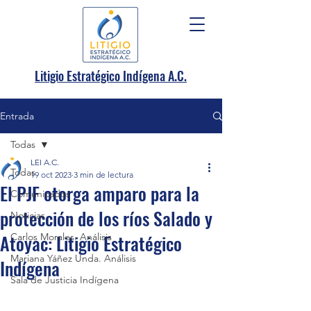
.
Litigio Estratégico Indígena A
C.
Entrada
Todas
LEI A.C.
Todas
19 oct 2023
3 min de lectura
El PJF otorga amparo para la
Comunicados
protección de los ríos Salado y
Noticias
Atoyac: Litigio Estratégico
Carlos Morales. Análisis
Mariana Yáñez Unda. Análisis
Indígena
Sala de Justicia Indígena