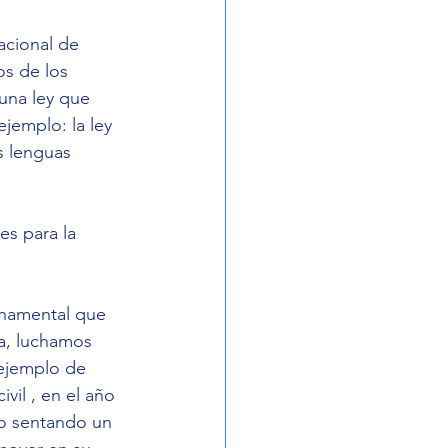
acional de 
os de los 
 una ley que 
jemplo: la ley 
s lenguas 
s para la 
rnamental que 
ua, luchamos 
ejemplo de 
vil , en el año 
o sentando un 