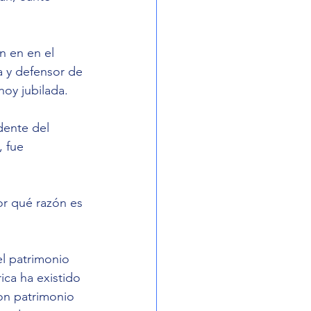
n en en el 
a y defensor de 
oy jubilada. 
dente del 
 fue 
r qué razón es 
l patrimonio 
ica ha existido 
on patrimonio 