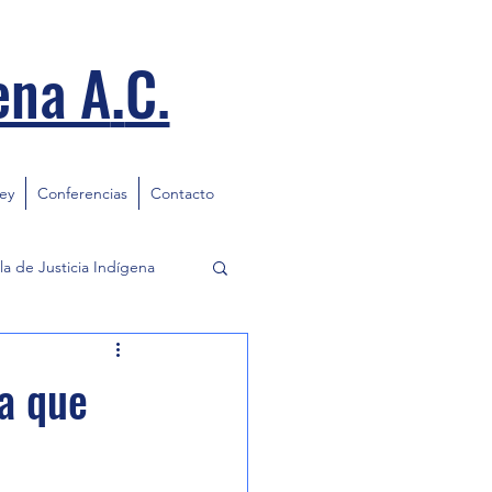
.
ena A
C.
ley
Conferencias
Contacto
la de Justicia Indígena
da que