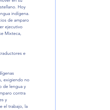
mover en su 
tellano. Hoy 
engua indígena.
cios de amparo 
er ejecutivo 
xe Mixteca, 
traductores e 
dígenas 
s, exigiendo no 
o de lengua y 
mparo contra 
es y 
el trabajo, la 