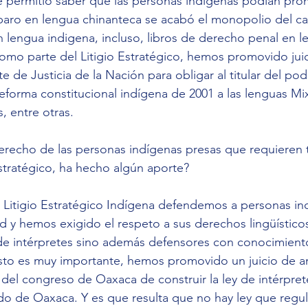
 permitió saber que las personas indígenas podían pro
aro en lengua chinanteca se acabó el monopolio del cas
n lengua indigena, incluso, libros de derecho penal en l
omo parte del Litigio Estratégico, hemos promovido jui
 de Justicia de la Nación para obligar al titular del pod
 reforma constitucional indígena de 2001 a las lenguas Mi
 entre otras. 
erecho de las personas indígenas presas que requieren 
Estratégico, ha hecho algún aporte? 
n Litigio Estratégico Indígena defendemos a personas in
tad y hemos exigido el respeto a sus derechos lingüístico
 de intérpretes sino además defensores con conocimient
esto es muy importante, hemos promovido un juicio de a
a del congreso de Oaxaca de construir la ley de intérpret
do de Oaxaca. Y es que resulta que no hay ley que regule 