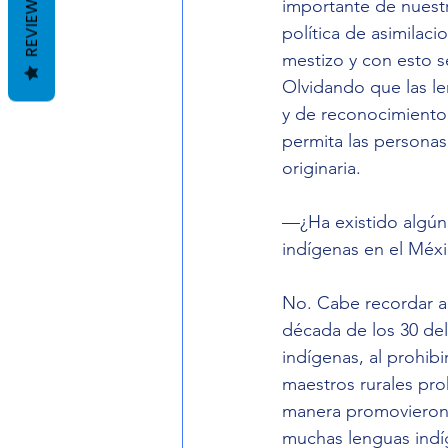
REVIEWS
importante de nuestr
política de asimilaci
mestizo y con esto s
Olvidando que las l
y de reconocimiento 
permita las personas
originaria.
—¿Ha existido algún 
indígenas en el Méx
No. Cabe recordar aq
década de los 30 del
indígenas, al prohibi
maestros rurales pro
manera promovieron e
muchas lenguas indíg