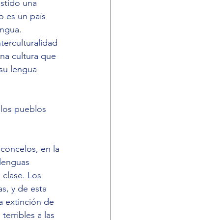
stido una 
o es un país 
engua. 
erculturalidad 
na cultura que 
su lengua 
 los pueblos 
concelos, en la 
lenguas 
 clase. Los 
s, y de esta 
a extinción de 
erribles a las 