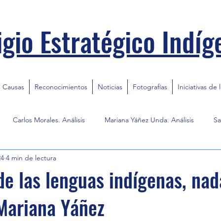
igio Estratégico Indíg
Causas
Reconocimientos
Noticias
Fotografías
Iniciativas de 
Carlos Morales. Análisis
Mariana Yáñez Unda. Análisis
Sa
24
4 min de lectura
 de las lenguas indígenas, na
 Mariana Yáñez