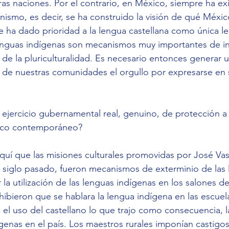
as naciones. Por el contrario, en México, siempre ha exi
onismo, es decir, se ha construido la visión de qué Méxic
e ha dado prioridad a la lengua castellana como única l
enguas indígenas son mecanismos muy importantes de int
de la pluriculturalidad. Es necesario entonces generar u
 de nuestras comunidades el orgullo por expresarse en 
ejercicio gubernamental real, genuino, de protección a
ico contemporáneo? 
uí que las misiones culturales promovidas por José Vas
 siglo pasado, fueron mecanismos de exterminio de las 
r la utilización de las lenguas indígenas en los salones de
hibieron que se hablara la lengua indígena en las escuela
l uso del castellano lo que trajo como consecuencia, l
enas en el país. Los maestros rurales imponían castigos t