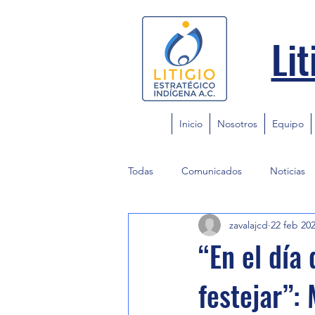
Lit
Inicio
Nosotros
Equipo
Todas
Comunicados
Noticias
zavalajcd
22 feb 20
“En el día
festejar”: