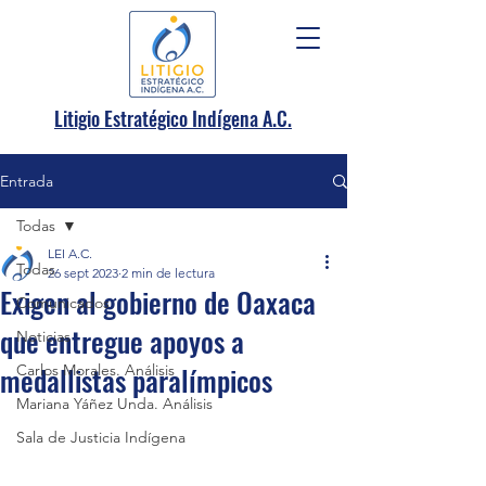
.
Litigio Estratégico Indígena A
C.
Entrada
Todas
LEI A.C.
Todas
26 sept 2023
2 min de lectura
Exigen al gobierno de Oaxaca
Comunicados
que entregue apoyos a
Noticias
medallistas paralímpicos
Carlos Morales. Análisis
Mariana Yáñez Unda. Análisis
Sala de Justicia Indígena