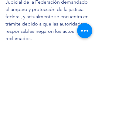
Judicial de la Federación demandado 
el amparo y protección de la justicia 
federal, y actualmente se encuentra en 
trámite debido a que las autoridades 
responsables negaron los actos 
reclamados.
Agregó que ahora acudirán ante la Sala 
Constitucional del Tribunal Superior de 
Justicia del Estado de Oaxaca para 
exigir jurisdiccionalmente el 
cumplimiento de la recomendación a 
través del juicio de protección a los 
derechos humanos.
Fuente: 
PROCESO.