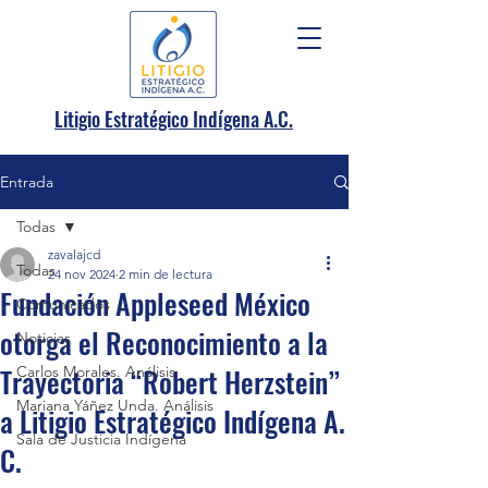
.
Litigio Estratégico Indígena A
C.
Entrada
Todas
zavalajcd
Todas
24 nov 2024
2 min de lectura
Fundación Appleseed México
Comunicados
otorga el Reconocimiento a la
Noticias
Trayectoria “Robert Herzstein”
Carlos Morales. Análisis
Mariana Yáñez Unda. Análisis
a Litigio Estratégico Indígena A.
Sala de Justicia Indígena
C.