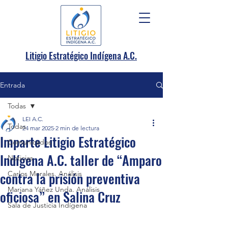
.
Litigio Estratégico Indígena A
C.
Entrada
Todas
LEI A.C.
Todas
24 mar 2025
2 min de lectura
Imparte Litigio Estratégico
Comunicados
Indígena A.C. taller de “Amparo
Noticias
contra la prisión preventiva
Carlos Morales. Análisis
Mariana Yáñez Unda. Análisis
oficiosa” en Salina Cruz
Sala de Justicia Indígena