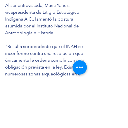
Al ser entrevistada, María Yáñez, 
vicepresidenta de Litigio Estratégico 
Indígena A.C., lamentó la postura 
asumida por el Instituto Nacional de 
Antropología e Historia.
“Resulta sorprendente que el INAH se 
inconforme contra una resolución que 
únicamente le ordena cumplir con una 
obligación prevista en la ley. Existen 
numerosas zonas arqueológicas en el 
país que carecen de una protección 
jurídica y que están desapareciendo 
ante la inacción de la autoridad 
encargada de su conservación”, señaló.
La abogada informó que solicitarán a 
la Suprema Corte de Justicia de la 