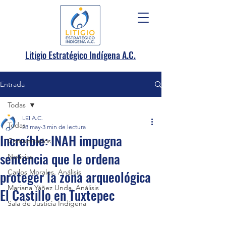
.
Litigio Estratégico Indígena A
C.
Entrada
Todas
LEI A.C.
Todas
28 may
3 min de lectura
Increíble: INAH impugna
Comunicados
sentencia que le ordena
Noticias
proteger la zona arqueológica
Carlos Morales. Análisis
Mariana Yáñez Unda. Análisis
El Castillo en Tuxtepec
Sala de Justicia Indígena