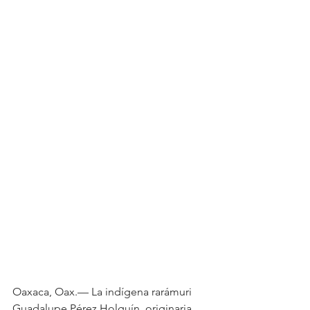
Oaxaca, Oax.— La indígena rarámuri 
Guadalupe Pérez Holguín, originaria 