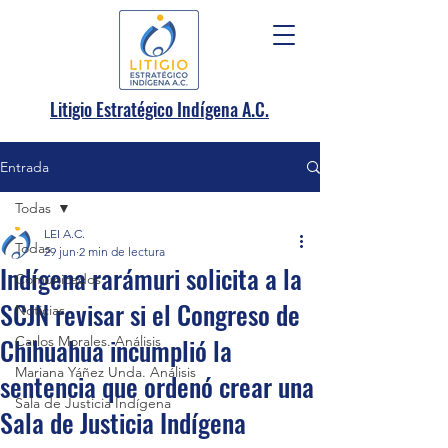
.
Litigio Estratégico Indígena A
C.
Entrada
Todas
LEI A.C.
Todas
29 jun
2 min de lectura
Indígena rarámuri solicita a la
Comunicados
SCJN revisar si el Congreso de
Noticias
Chihuahua incumplió la
Carlos Morales. Análisis
Mariana Yáñez Unda. Análisis
sentencia que ordenó crear una
Sala de Justicia Indígena
Sala de Justicia Indígena