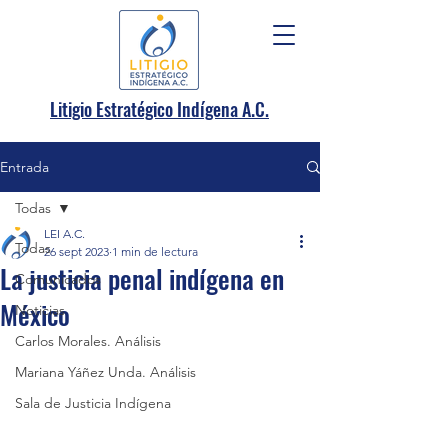
.
Litigio Estratégico Indígena A
C.
Entrada
Todas
LEI A.C.
Todas
26 sept 2023
1 min de lectura
La justicia penal indígena en
Comunicados
México
Noticias
Carlos Morales. Análisis
Mariana Yáñez Unda. Análisis
Sala de Justicia Indígena