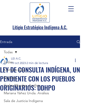
.
Litigio Estratégico Indígena A
C.
Entrada
Todas
LEI A.C.
Todas
19 oct 2023
2 min de lectura
LEY DE CONSULTA INDÍGENA, UN
Comunicados
PENDIENTE CON LOS PUEBLOS
Noticias
ORIGINARIOS: DDHPO
Carlos Morales. Análisis
Mariana Yáñez Unda. Análisis
Sala de Justicia Indígena