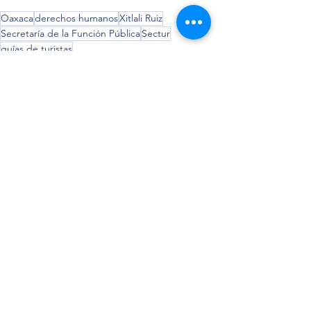
Oaxaca
derechos humanos
Xitlali Ruiz
Secretaría de la Función Pública
Sectur
guías de turistas
Comunicados
Ver todo
Entradas recientes