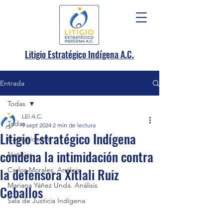
.
Litigio Estratégico Indígena A
C.
Entrada
Todas
LEI A.C.
Todas
9 sept 2024
2 min de lectura
Litigio Estratégico Indígena
Comunicados
condena la intimidación contra
Noticias
la defensora Xitlali Ruiz
Carlos Morales. Análisis
Mariana Yáñez Unda. Análisis
Ceballos
Sala de Justicia Indígena