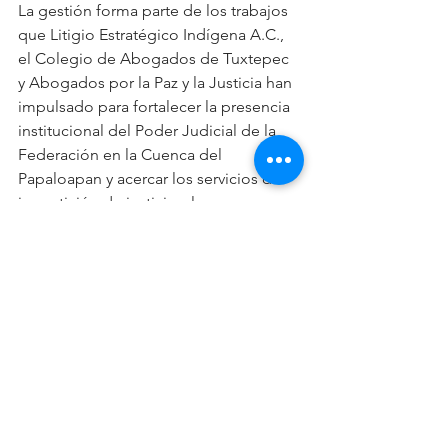
La gestión forma parte de los trabajos 
que Litigio Estratégico Indígena A.C., 
el Colegio de Abogados de Tuxtepec 
y Abogados por la Paz y la Justicia han 
impulsado para fortalecer la presencia 
institucional del Poder Judicial de la 
Federación en la Cuenca del 
Papaloapan y acercar los servicios de 
impartición de justicia a las 
comunidades de la región.
Oaxaca
SCJN
Hugo Aguilar
Cuenca del Papaloapan
Ver todo
Entradas recientes