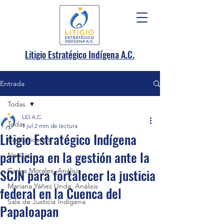
.
Litigio Estratégico Indígena A
C.
Entrada
Todas
LEI A.C.
Todas
1 jul
2 min de lectura
Litigio Estratégico Indígena
Comunicados
participa en la gestión ante la
Noticias
SCJN para fortalecer la justicia
Carlos Morales. Análisis
Mariana Yáñez Unda. Análisis
federal en la Cuenca del
Sala de Justicia Indígena
Papaloapan