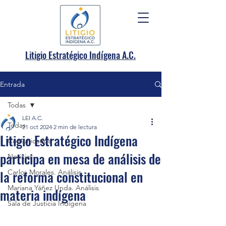
.
Litigio Estratégico Indígena A
C.
Entrada
Todas
LEI A.C.
Todas
21 oct 2024
2 min de lectura
Litigio Estratégico Indígena
Comunicados
participa en mesa de análisis de
Noticias
la reforma constitucional en
Carlos Morales. Análisis
Mariana Yáñez Unda. Análisis
materia indígena
Sala de Justicia Indígena