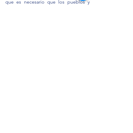
que es necesario que los pueblos y 
comunidades indígenas conozcan sus 
derechos y los mecanismos jurídicos 
que tienen a su alcance para 
reclamarlos.
Oaxaca
Mariana Yáñez Unda
Comunicados
Ver todo
Entradas recientes