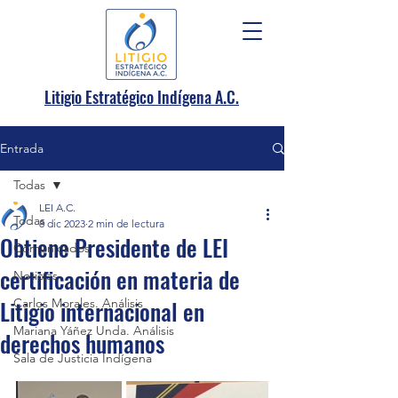
.
Litigio Estratégico Indígena A
C.
Entrada
Todas
LEI A.C.
Todas
8 dic 2023
2 min de lectura
Obtiene Presidente de LEI
Comunicados
certificación en materia de
Noticias
Litigio internacional en
Carlos Morales. Análisis
Mariana Yáñez Unda. Análisis
derechos humanos
Sala de Justicia Indígena