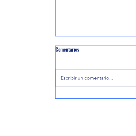
Comentarios
Escribir un comentario...
Carlos Morales Sánchez recibe el
reconocimiento “Litigio del Año
2026” por su defensa de los
pueblos indígenas