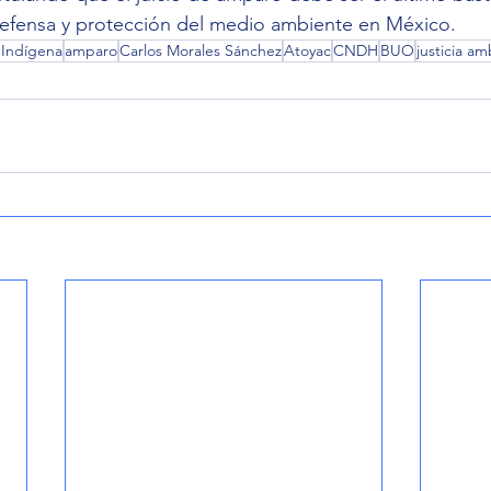
efensa y protección del medio ambiente en México.
o Indígena
amparo
Carlos Morales Sánchez
Atoyac
CNDH
BUO
justicia am