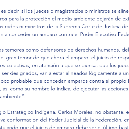
 es decir, si los jueces o magistrados o ministros se aline
aros para la protección el medio ambiente dejarán de exi
istrados ni ministros de la Suprema Corte de Justicia de
an a conceder un amparo contra el Poder Ejecutivo Fede
ros temores como defensores de derechos humanos, del
l gran temor de que ahora el amparo, el juicio de resp
nes colectivas, en atención a que se piensa, que los juec
a ser designados, van a estar alineados lógicamente a una
y poco probable que concedan amparos contra el propio E
, así como su nombre lo indica, de ejecutar las acciones 
 ambiente”.
igio Estratégico Indígena, Carlos Morales, no obstante, 
va conformación del Poder Judicial de la Federación, e
tulando que el juicio de amparo debe ser el último basti