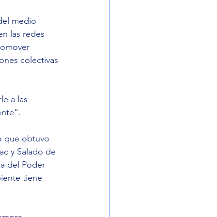
del medio 
en las redes 
promover 
nes colectivas 
e a las 
ente”.
o que obtuvo 
yac y Salado de 
ia del Poder 
iente tiene 
empre 