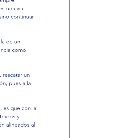
es una vía 
sino continuar 
la de un 
encia como 
 rescatar un 
ón, pues a la 
 es que con la 
trados y 
én alineados al 