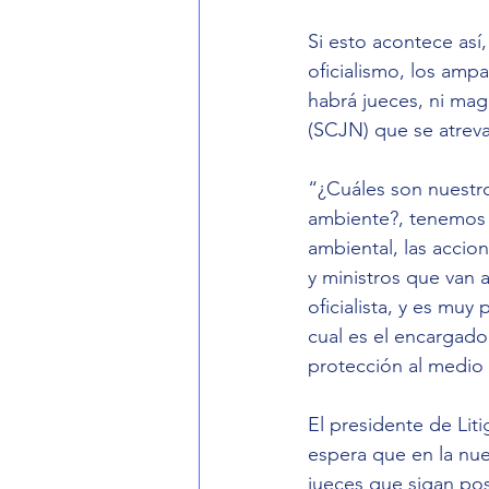
Si esto acontece así,
oficialismo, los amp
habrá jueces, ni mag
(SCJN) que se atrev
“¿Cuáles son nuest
ambiente?, tenemos e
ambiental, las accio
y ministros que van 
oficialista, y es mu
cual es el encargado
protección al medio
El presidente de Lit
espera que en la nue
jueces que sigan pos