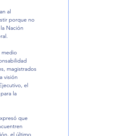
an al 
stir porque no 
 la Nación 
ral.
 medio 
onsabilidad 
es, magistrados 
 visión 
jecutivo, el 
para la 
expresó que 
ncuentren 
ón, el último 