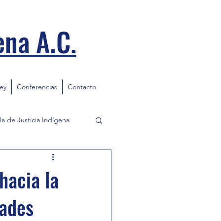
.
ena A
C.
ley
Conferencias
Contacto
la de Justicia Indígena
hacia la
dades