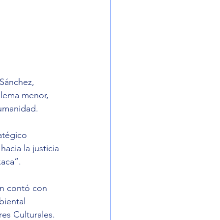
 Sánchez, 
blema menor, 
humanidad.
atégico 
cia la justicia 
xaca”.
én contó con 
iental 
es Culturales.