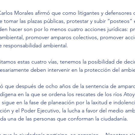
Carlos Morales afirmó que como litigantes y defensores 
 tomar las plazas públicas, protestar y subir “posteos” 
den hacer son por lo menos cuatro acciones jurídicas: 
ambiental, promover amparos colectivos, promover accio
e responsabilidad ambiental.
itamos estas cuatro vías, tenemos la posibilidad de decirl
esariamente deben intervenir en la protección del ambi
ó que después de ocho años de la sentencia de ampar
ndígena en la que se ordena los rescates de los ríos Ato
 sigue en la fase de planeación por la laxitud e indolenc
ción y el Poder Ejecutivo, la lucha a favor del medio amb
ada una de las personas que conforman la ciudadanía.
que la ciudadanía participe, se organice… Nosotros si