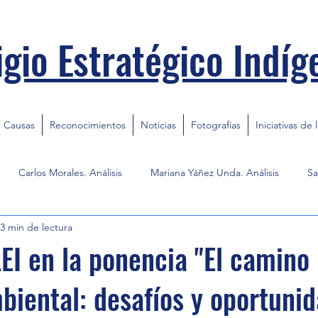
igio Estratégico Indíg
Causas
Reconocimientos
Noticias
Fotografías
Iniciativas de 
Carlos Morales. Análisis
Mariana Yáñez Unda. Análisis
Sa
3 min de lectura
LEI en la ponencia "El camino 
mbiental: desafíos y oportuni