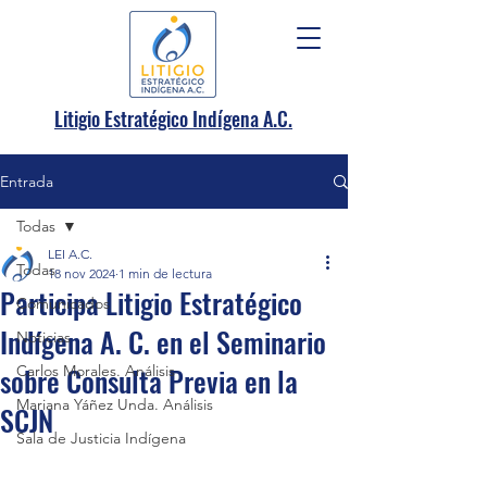
.
Litigio Estratégico Indígena A
C.
Entrada
Todas
LEI A.C.
Todas
18 nov 2024
1 min de lectura
Participa Litigio Estratégico
Comunicados
Indígena A. C. en el Seminario
Noticias
sobre Consulta Previa en la
Carlos Morales. Análisis
Mariana Yáñez Unda. Análisis
SCJN
Sala de Justicia Indígena