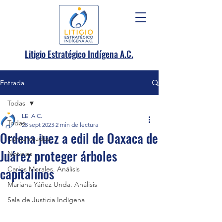
.
Litigio Estratégico Indígena A
C.
Entrada
Todas
LEI A.C.
Todas
28 sept 2023
2 min de lectura
Ordena juez a edil de Oaxaca de
Comunicados
Juárez proteger árboles
Noticias
capitalinos
Carlos Morales. Análisis
Mariana Yáñez Unda. Análisis
Sala de Justicia Indígena