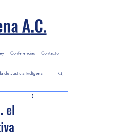
.
ena A
C.
ley
Conferencias
Contacto
la de Justicia Indígena
. el
tiva