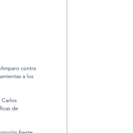
 “Amparo contra 
ramientas a los 
, Carlos 
ficas de 
sición frente 