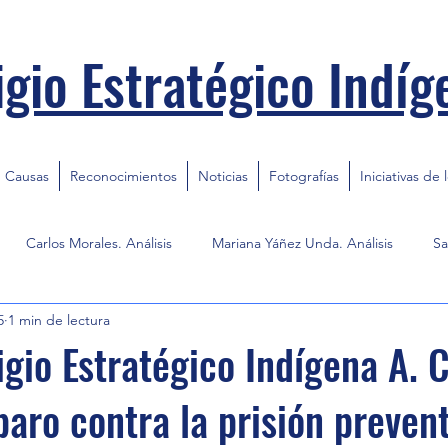
igio Estratégico Indíg
Causas
Reconocimientos
Noticias
Fotografías
Iniciativas de 
Carlos Morales. Análisis
Mariana Yáñez Unda. Análisis
Sa
5
1 min de lectura
igio Estratégico Indígena A. C
paro contra la prisión preven