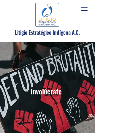
.
Litigio Estratégico Indígena A
C.
Involúcrate