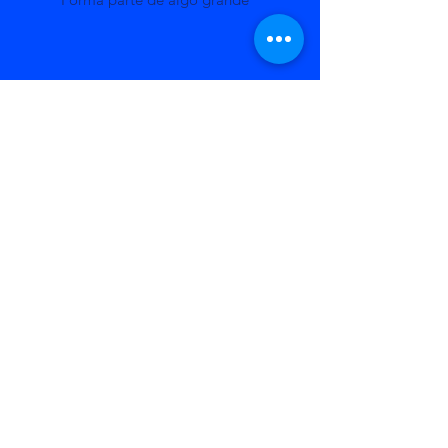
Planifica una recaudación de fondos
Sé una fuerza para el bien
Litigio Estratégico Indígena A.C.
©2023 por Litigio Estratégico Indígena A.C.. Creado con
Wix.com