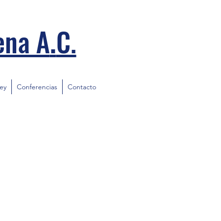
.
ena A
C.
ley
Conferencias
Contacto