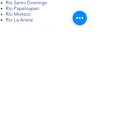
Río Santo Domingo
Río Papaloapan
Río Mixteco
Río La Arena
Estos ríos, al igual que los ríos Atoyac
y Salado se encuentran contaminados
y están moribundos, por lo que es
necesario que las autoridades de los
tres órdenes de gobierno puedan
intervenir en su rescate en
cumplimiento de las sentencias de
amparo.
De estos juicios, el promovido para el
rescate del Río Tehuantepec, ya
obtuvo sentencia favorable y algunas
autoridades responsables
promovieron recurso de revisión por
lo que estamos en espera de la
confirmación de la sentencia. Los
otros juicios se encuentran en trámite