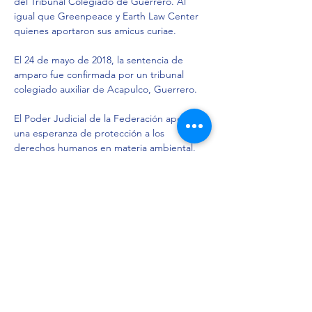
del Tribunal Colegiado de Guerrero. Al 
igual que Greenpeace y Earth Law Center 
quienes aportaron sus amicus curiae.
El 24 de mayo de 2018, la sentencia de 
amparo fue confirmada por un tribunal 
colegiado auxiliar de Acapulco, Guerrero.
El Poder Judicial de la Federación aporta 
una esperanza de protección a los 
derechos humanos en materia ambiental. 
Ante la inacción de la Profepa, Conagua, 
Semarnat, entre otras, el PJF se erige 
como un órgano protector del medio 
ambiente.
No obstante la sentencia protectora, las 
autoridades han eludido cumplir con la 
sentencia de amparo por lo que 
seguiremos presionando para su 
cumplimiento.