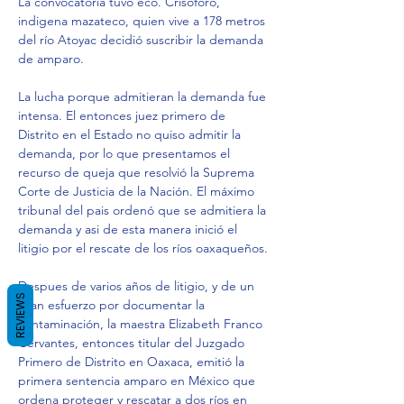
La convocatoria tuvo eco. Crisóforo, 
indigena mazateco, quien vive a 178 metros 
del río Atoyac decidió suscribir la demanda 
de amparo.
La lucha porque admitieran la demanda fue 
intensa. El entonces juez primero de 
Distrito en el Estado no quiso admitir la 
demanda, por lo que presentamos el 
recurso de queja que resolvió la Suprema 
Corte de Justicia de la Nación. El máximo 
tribunal del pais ordenó que se admitiera la 
demanda y asi de esta manera inició el 
litigio por el rescate de los ríos oaxaqueños.
Despues de varios años de litigio, y de un 
REVIEWS
gran esfuerzo por documentar la 
contaminación, la maestra Elizabeth Franco 
Cervantes, entonces titular del Juzgado 
Primero de Distrito en Oaxaca, emitió la 
primera sentencia amparo en México que 
ordena proteger y rescatar a dos ríos en 