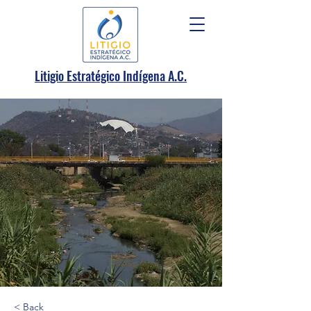
.
Litigio Estratégico Indígena A
C.
< Back