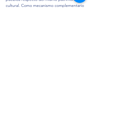
cultural. Como mecanismo complementario 
deberá crearse el Inventario del Patrimonio 
Cultural Inmaterial.