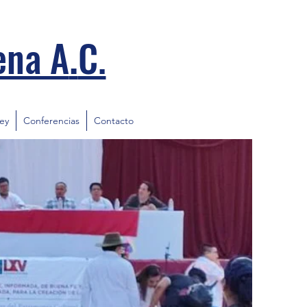
.
ena A
C.
ley
Conferencias
Contacto