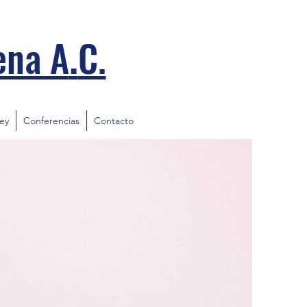
.
ena A
C.
ley
Conferencias
Contacto