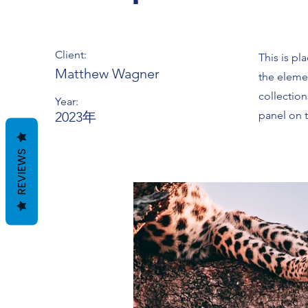
Client:
This is pl
Matthew Wagner
the eleme
collectio
Year:
2023年
panel on t
REVIEWS