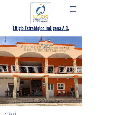
.
Litigio Estratégico Indígena A
C.
< Back