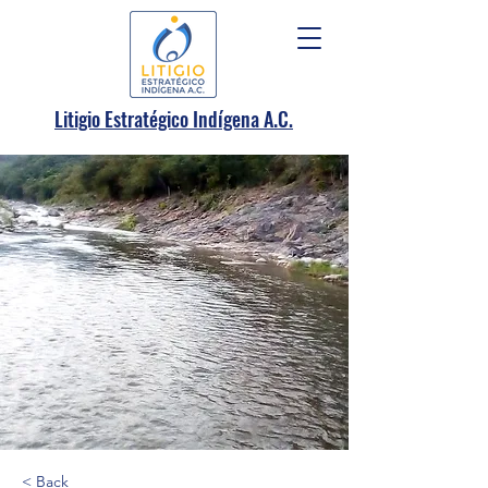
.
Litigio Estratégico Indígena A
C.
< Back