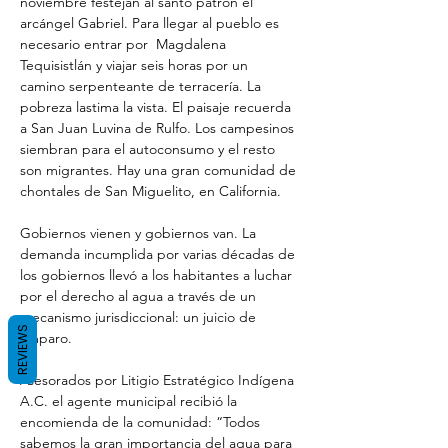
noviembre festejan al santo patrón el 
arcángel Gabriel. Para llegar al pueblo es 
necesario entrar por  Magdalena 
Tequisistlán y viajar seis horas por un 
camino serpenteante de terracería. La 
pobreza lastima la vista. El paisaje recuerda 
a San Juan Luvina de Rulfo. Los campesinos 
siembran para el autoconsumo y el resto 
son migrantes. Hay una gran comunidad de 
chontales de San Miguelito, en California.
Gobiernos vienen y gobiernos van. La 
demanda incumplida por varias décadas de 
los gobiernos llevó a los habitantes a luchar 
por el derecho al agua a través de un 
mecanismo jurisdiccional: un juicio de 
REVIEWS
amparo.
Asesorados por Litigio Estratégico Indígena 
A.C. el agente municipal recibió la 
encomienda de la comunidad: “Todos 
sabemos la gran
importancia del agua para 