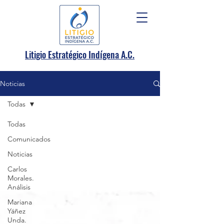
.
Litigio Estratégico Indígena A
C.
Noticias
Todas
Todas
Comunicados
Noticias
Carlos
Morales.
Análisis
Mariana
Yáñez
Unda.