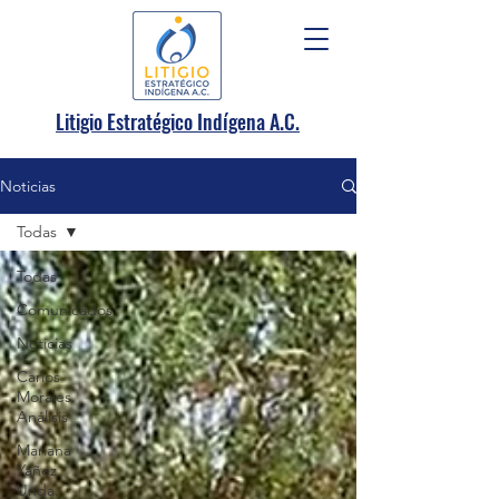
.
Litigio Estratégico Indígena A
C.
Noticias
Todas
Todas
Comunicados
Noticias
Carlos
Morales.
Análisis
Mariana
Yáñez
Unda.