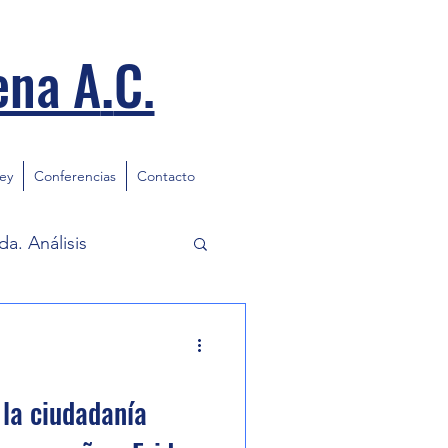
.
ena A
C.
ley
Conferencias
Contacto
a. Análisis
 la ciudadanía