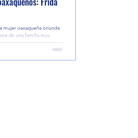
 oaxaqueños: Frida
na mujer oaxaqueña oriunda
iene de una familia muy