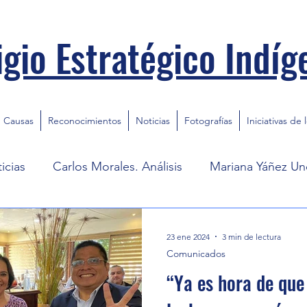
igio Estratégico Indíg
Causas
Reconocimientos
Noticias
Fotografías
Iniciativas de 
icias
Carlos Morales. Análisis
Mariana Yáñez Und
23 ene 2024
3 min de lectura
Comunicados
“Ya es hora de que