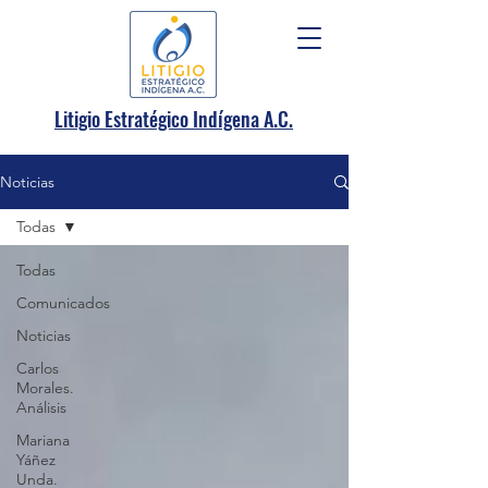
.
Litigio Estratégico Indígena A
C.
Noticias
Todas
Todas
Comunicados
Noticias
Carlos
Morales.
Análisis
Mariana
Yáñez
Unda.